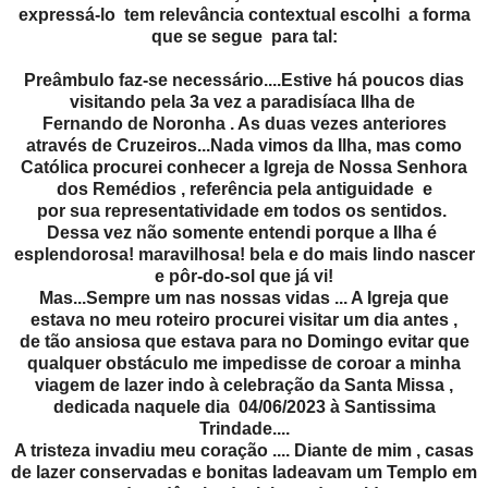
expressá-lo tem relevância contextual escolhi a forma
que se segue para tal:
Preâmbulo faz-se necessário....Estive há poucos dias
visitando pela 3a vez a paradisíaca Ilha de
Fernando de Noronha . As duas vezes anteriores
através de Cruzeiros...Nada vimos da Ilha, mas como
Católica procurei conhecer a Igreja de Nossa Senhora
dos Remédios , referência pela antiguidade e
por sua representatividade em todos os sentidos.
Dessa vez não somente entendi porque a Ilha é
esplendorosa! maravilhosa! bela e do mais lindo nascer
e pôr-do-sol que já vi!
Mas...Sempre um nas nossas vidas ... A Igreja que
estava no meu roteiro procurei visitar um dia antes ,
de tão ansiosa que estava para no Domingo evitar que
qualquer obstáculo me impedisse de coroar a minha
viagem de lazer indo à celebração da Santa Missa ,
dedicada naquele dia 04/06/2023 à Santissima
Trindade....
A tristeza invadiu meu coração .... Diante de mim , casas
de lazer conservadas e bonitas ladeavam um Templo em