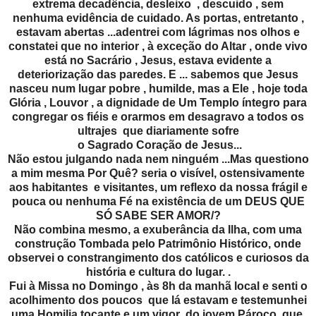
extrema decadência, desleixo , descuido , sem
nenhuma evidência de cuidado. As portas, entretanto ,
estavam abertas ...adentrei com lágrimas nos olhos e
constatei que no interior , à exceção do Altar , onde vivo
está no Sacrário , Jesus, estava evidente a
deteriorização das paredes. E ... sabemos que Jesus
nasceu num lugar pobre , humilde, mas a Ele , hoje toda
Glória , Louvor , a dignidade de Um Templo íntegro para
congregar os fiéis e orarmos em desagravo a todos os
ultrajes que diariamente sofre
o Sagrado Coração de Jesus...
Não estou julgando nada nem ninguém ...Mas questiono
a mim mesma Por Quê? seria o visível, ostensivamente
aos habitantes e visitantes, um reflexo da nossa frágil e
pouca ou nenhuma Fé na existência de um DEUS QUE
SÓ SABE SER AMOR/?
Não combina mesmo, a exuberância da Ilha, com uma
construção Tombada pelo Patrimônio Histórico, onde
observei o constrangimento dos católicos e curiosos da
história e cultura do lugar. .
Fui à Missa no Domingo , às 8h da manhã local e senti o
acolhimento dos poucos que lá estavam e testemunhei
uma Homilia tocante e um vigor do jovem Pároco que,